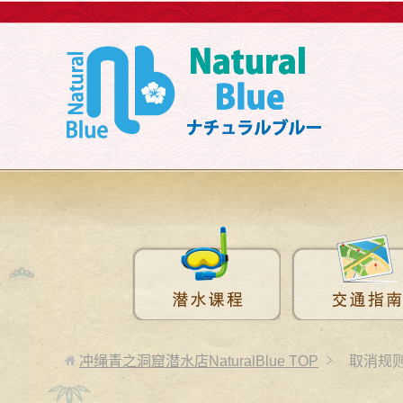
冲绳青之洞窟潜水店NaturalBlue
TOP
取消规