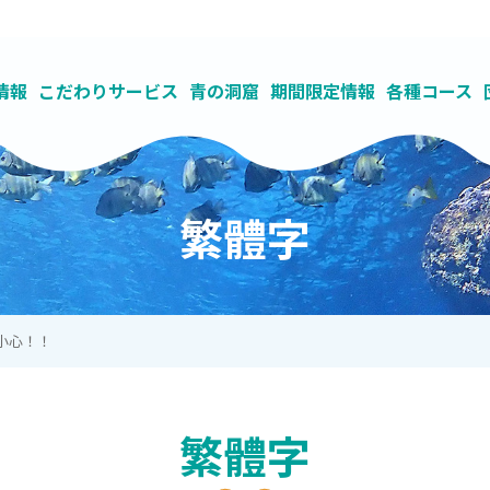
情報
こだわりサービス
青の洞窟
期間限定情報
各種コース
紹介
わせ
で青の洞窟へ
コース
の流れ
の洞窟ビーチとボートの違い
求人募集
ご予約（真栄田岬店）
ツアーキャンセル料金について
青の洞窟
貸し切り制で丁寧なガイド
ナチュラルブルー独自のSDGsの取り組み
ライセンス
ご予約（読谷店）
ダイビングとシュノーケリングの違い
ファンダイビング
参加条件
充実した施設
ご予約（カイラナ ヴィ
よくある質問(Q&A)
レンタルセルフコー
地域に根ざし
海洋教育を
繁體字
請小心！！
繁體字