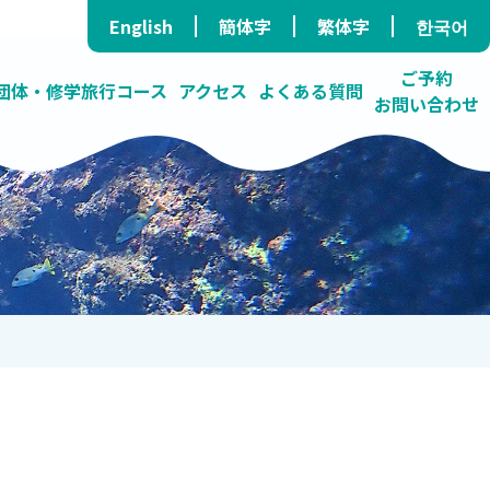
English
簡体字
繁体字
한국어
ご予約
団体・修学旅行コース
アクセス
よくある質問
お問い合わせ
ラ/民泊）
ス
たダイビングショップ
する海の学校
高確率で青の洞窟へ
プライバシーポリシー
オンラインツアー
いろんな活動しています
障がい者コース
卓越したガイド力
料金表