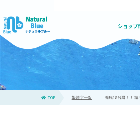
ショップ
お得なセットコース
高品質で質の高いツアーを提供
ナチュラルブルーについて
家族におすすめ
天候悪化の場合
青の洞窟とは
スタッフ
お問い合
高確率
キッズ
当日
青
TOP
繁體字一覧
颱風18台灣！！ 