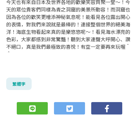
今天也有來自日本及世界各地的歡樂笑容齊聚一堂～！今
天的眾位貴客們同樣為青之洞窟的美景所動容！而洞窟也
因為各位的歡笑更增添神秘氣息呢！能看見各位露出開心
的表情，對我們來說就是最棒的！連接整個世界的絕美海
洋！海底生物看起來真的是樂悠悠呢～！看見海水漂亮的
色彩，大家都感到非常驚豔！聽到大家連聲大呼開心、讚
不絕口，真是我們最極致的喜悅！有空一定要再來玩喔＾
＾
繁體字