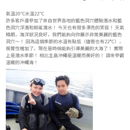
氣溫20℃水溫22℃
許多客戶還參加了來自世界各地的藍色洞穴體驗潛水和藍
色洞穴浮潛和鯨鯊潛水！ 今天也有很多漂亮的笑容！ 天氣
晴朗，海洋狀況良好，我們能夠向你展示非常美麗的藍色
洞穴〜！ 因為這個季節的水溫有點低（儘管也有22°C），
視覺性增加了，現在是時候能夠引導美麗的大海了！ 實際
上是潛水季節！ 相比主島沖繩是溫暖而美好的！ 請來參觀
溫暖的沖繩海！