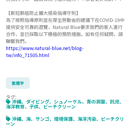
【新冠肺癌防止擴大感染指導守則】
為了按照指導原則並在厚生勞動省的建議下在COVID-19中
提供安全可靠的遊覽，Natural Blue要求我們的客人進行
合作，並已採取以下積極的預防措施。如有任何疑問，請
聯繫我們。
https://www.natural-blue.net/blog-
tw/info_71505.html
繁體字
タグ:
沖縄、ダイビング、シュノーケル、青の洞窟、託児、
海洋教育、子供、ビーチクリーン
,
沖縄、海、サンゴ、環境保護、海洋汚染、ビーチクリ
ーン