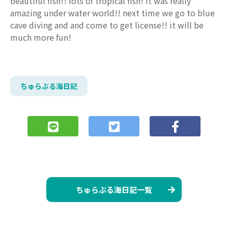
beautiful fish!! lots of tropical fish! it was really
amazing under water world!! next time we go to blue
cave diving and and come to get license!! it will be
much more fun!
ちゅらぶる海日記
ちゅらぶる海日記一覧