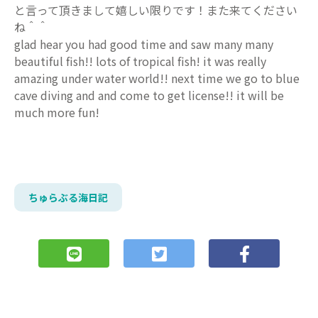
と言って頂きまして嬉しい限りです！また来てください
ね＾＾
glad hear you had good time and saw many many
beautiful fish!! lots of tropical fish! it was really
amazing under water world!! next time we go to blue
cave diving and and come to get license!! it will be
much more fun!
ちゅらぶる海日記