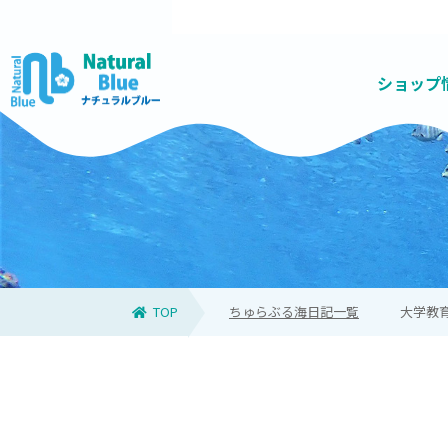
ショップ
お得なセットコース
高品質で質の高いツアーを提供
ナチュラルブルーについて
家族におすすめ
天候悪化の場合
青の洞窟とは
スタッフ
お問い合
高確率
キッズ
当日
青
TOP
ちゅらぶる海日記一覧
大学教育