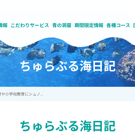
情報
こだわりサービス
青の洞窟
期間限定情報
各種コース
紹介
わせ
で青の洞窟へ
コース
の流れ
の洞窟ビーチとボートの違い
求人募集
ご予約（真栄田岬店）
ツアーキャンセル料金について
青の洞窟
貸し切り制で丁寧なガイド
ナチュラルブルー独自のSDGsの取り組み
ライセンス
ご予約（読谷店）
ダイビングとシュノーケリングの違い
ファンダイビング
参加条件
充実した施設
ご予約（カイラナ ヴィ
よくある質問(Q&A)
レンタルセルフコー
地域に根ざし
海洋教育を
ちゅらぶる海日記
や小学校教育にシュノ...
ちゅらぶる海日記