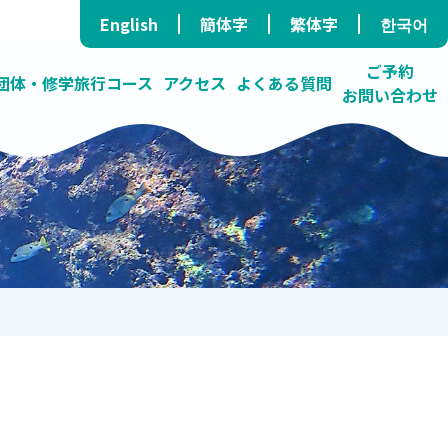
English
簡体字
繁体字
한국어
ご予約
団体・修学旅行コース
アクセス
よくある質問
お問い合わせ
ラ/民泊）
ス
たダイビングショップ
する海の学校
高確率で青の洞窟へ
プライバシーポリシー
オンラインツアー
いろんな活動しています
障がい者コース
卓越したガイド力
料金表