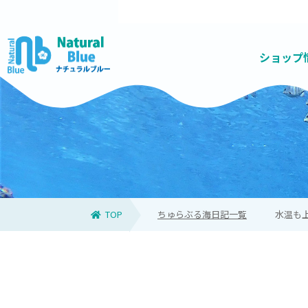
ショップ
お得なセットコース
高品質で質の高いツアーを提供
ナチュラルブルーについて
家族におすすめ
天候悪化の場合
青の洞窟とは
スタッフ
お問い合
高確率
キッズ
当日
青
TOP
ちゅらぶる海日記一覧
水温も上