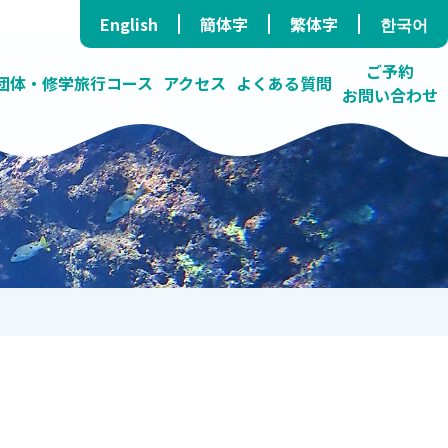
English
簡体字
繁体字
한국어
ご予約
団体・修学旅行コース
アクセス
よくある質問
お問い合わせ
ラ/民泊）
ス
たダイビングショップ
する海の学校
高確率で青の洞窟へ
プライバシーポリシー
オンラインツアー
いろんな活動しています
障がい者コース
卓越したガイド力
料金表