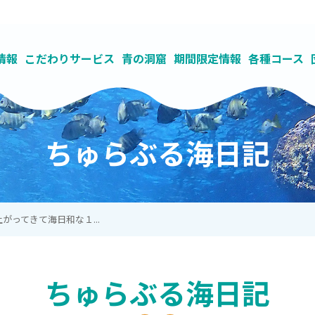
情報
こだわりサービス
青の洞窟
期間限定情報
各種コース
紹介
わせ
で青の洞窟へ
コース
の流れ
の洞窟ビーチとボートの違い
求人募集
ご予約（真栄田岬店）
ツアーキャンセル料金について
青の洞窟
貸し切り制で丁寧なガイド
ナチュラルブルー独自のSDGsの取り組み
ライセンス
ご予約（読谷店）
ダイビングとシュノーケリングの違い
ファンダイビング
参加条件
充実した施設
ご予約（カイラナ ヴィ
よくある質問(Q&A)
レンタルセルフコー
地域に根ざし
海洋教育を
ちゅらぶる海日記
がってきて海日和な１...
ちゅらぶる海日記