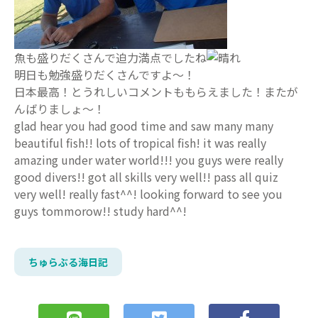
魚も盛りだくさんで迫力満点でしたね
明日も勉強盛りだくさんですよ～！
日本最高！とうれしいコメントももらえました！またが
んばりましょ～！
glad hear you had good time and saw many many
beautiful fish!! lots of tropical fish! it was really
amazing under water world!!! you guys were really
good divers!! got all skills very well!! pass all quiz
very well! really fast^^! looking forward to see you
guys tommorow!! study hard^^!
ちゅらぶる海日記