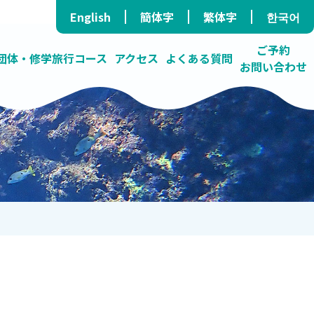
English
簡体字
繁体字
한국어
ご予約
団体・修学旅行コース
アクセス
よくある質問
お問い合わせ
ラ/民泊）
ス
たダイビングショップ
する海の学校
高確率で青の洞窟へ
プライバシーポリシー
オンラインツアー
いろんな活動しています
障がい者コース
卓越したガイド力
料金表