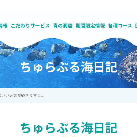
情報
こだわりサービス
青の洞窟
期間限定情報
各種コース
紹介
わせ
で青の洞窟へ
コース
の流れ
の洞窟ビーチとボートの違い
求人募集
ご予約（真栄田岬店）
ツアーキャンセル料金について
青の洞窟
貸し切り制で丁寧なガイド
ナチュラルブルー独自のSDGsの取り組み
ライセンス
ご予約（読谷店）
ダイビングとシュノーケリングの違い
ファンダイビング
参加条件
充実した施設
ご予約（カイラナ ヴィ
よくある質問(Q&A)
レンタルセルフコー
地域に根ざし
海洋教育を
ちゅらぶる海日記
いい天気が続きます☆...
ちゅらぶる海日記