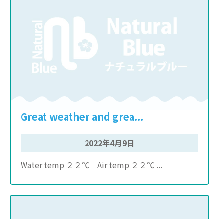
Great weather and grea...
2022年4月9日
Water temp ２２℃ Air temp ２２℃ ...